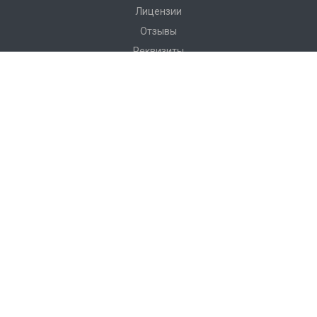
Лицензии
Отзывы
Реквизиты
Сервис
Доставка
Монтаж
Гарантия
Замер
Проект
Подготовка
Каталог
Производство
Фото объектов
Новости