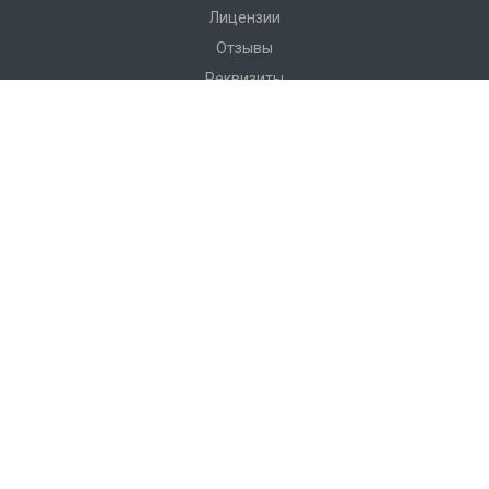
Лицензии
Отзывы
Реквизиты
Сервис
Доставка
Монтаж
Гарантия
Замер
Проект
Подготовка
Каталог
Производство
Фото объектов
Новости